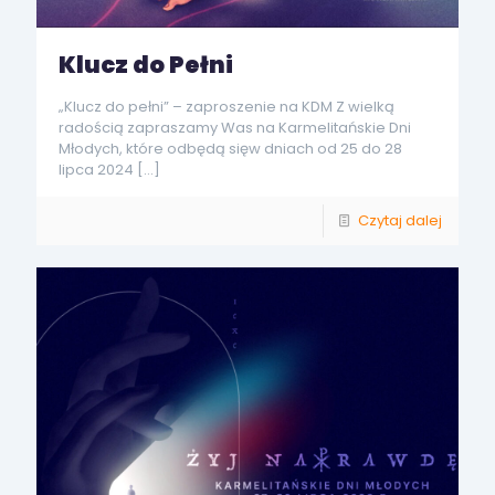
Klucz do Pełni
„Klucz do pełni” – zaproszenie na KDM Z wielką
radością zapraszamy Was na Karmelitańskie Dni
Młodych, które odbędą sięw dniach od 25 do 28
lipca 2024
[…]
Czytaj dalej