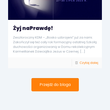
Żyj naPrawdę!
Zeszłoroczny KDM – „Bosko uzbrojeni” już za nami.
Zakończył się też cały rok formacyjny ostatnią Szkołą
duchowości organizowaną w Domu rekolekcyjnym
Karmelitanek Dzieciątka Jezus w Czernej.
[…]
Czytaj dalej
Przejdź do bloga