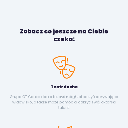
Zobacz co jeszcze na Ciebie
czeka:
Teatr ducha
Grupa GT Cordis dba o to, byś mógł zobaczyć porywające
widowisko, a także może pomóc ci odkryć swój aktorski
talent.