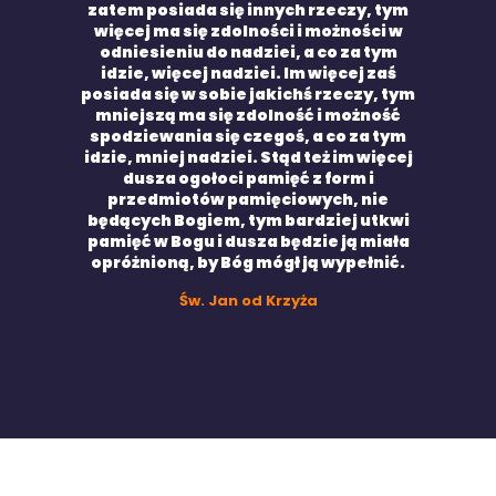
zatem posiada się innych rzeczy, tym
więcej ma się zdolności i możności w
odniesieniu do nadziei, a co za tym
idzie, więcej nadziei. Im więcej zaś
posiada się w sobie jakichś rzeczy, tym
mniejszą ma się zdolność i możność
spodziewania się czegoś, a co za tym
idzie, mniej nadziei. Stąd też im więcej
dusza ogołoci pamięć z form i
przedmiotów pamięciowych, nie
będących Bogiem, tym bardziej utkwi
pamięć w Bogu i dusza będzie ją miała
opróżnioną, by Bóg mógł ją wypełnić.
Św. Jan od Krzyża