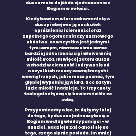
dusza może dojść do zjednoczenia z
Bogiem w miłości.
Kiedy bowiem wiara zakorzeni się w
duszy i obejmie ją na skutek
opróżnienia i ciemności oraz
zupełnego ogołocenia czy duchowego
ubóstwa, co wszystko jest jednym i
tym samym, równocześnie coraz
bardziej zakorzenia się i wlewa w nią
miłość Boża. Im więcej zatem dusza
wchodzi w ciemność i odrywa się od
wszystkich rzeczy zewnętrznych i
wewnętrznych, jakie może poznać, tym
głębiej wypełnia ją wiara, a co za tym
idzie miłość i nadzieja. Te trzy cnoty
teologalne łączą się bowiem ściśle ze
sobą.
Przypominamy więc, że dążymy tutaj
do tego, by dusza zjednoczyła się z
Bogiem według władzy pamięci – w
nadziei. Nadzieja zaś odnosi się do
tego, czego się nie posiada. Im mniej