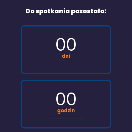
Do spotkania pozostało:
00
dni
00
godzin