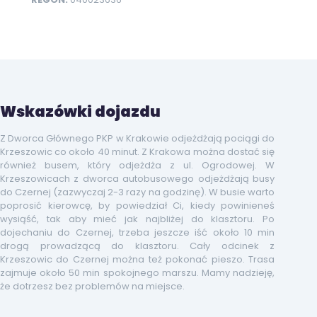
Wskazówki dojazdu
Z Dworca Głównego PKP w Krakowie odjeżdżają pociągi do
Krzeszowic co około 40 minut. Z Krakowa można dostać się
również busem, który odjeżdża z ul. Ogrodowej. W
Krzeszowicach z dworca autobusowego odjeżdżają busy
do Czernej (zazwyczaj 2-3 razy na godzinę). W busie warto
poprosić kierowcę, by powiedział Ci, kiedy powinieneś
wysiąść, tak aby mieć jak najbliżej do klasztoru. Po
dojechaniu do Czernej, trzeba jeszcze iść około 10 min
drogą prowadzącą do klasztoru. Cały odcinek z
Krzeszowic do Czernej można też pokonać pieszo. Trasa
zajmuje około 50 min spokojnego marszu. Mamy nadzieję,
że dotrzesz bez problemów na miejsce.