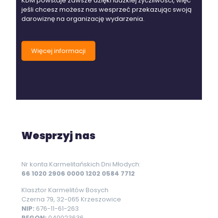
KDM powstaje zawsze dzięki ludzkiej życzliwości, więc
jeśli chcesz możesz nas wesprzeć przekazując swoją
darowiznę na organizację wydarzenia.
Więcej informacji
Wesprzyj nas
Nr konta Karmelitańskich Dni Młodych:
66 1020 2906 0000 1202 0584 7712
Klasztor Karmelitów Bosych
Czerna 79, 32-065 Krzeszowice
NIP:
676-11-61-263
REGON:
040023636