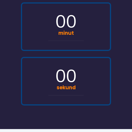
00
minut
00
sekund