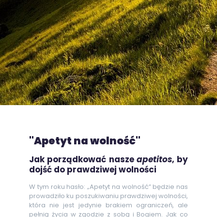
"Apetyt na wolność"
Jak porządkować nasze
apetitos
, by
dojść do prawdziwej wolności
W tym roku hasło: „Apetyt na wolność” będzie nas
prowadziło ku poszukiwaniu prawdziwej wolności,
która nie jest jedynie brakiem ograniczeń, ale
pełnią życia w zgodzie z sobą i Bogiem. Jak co