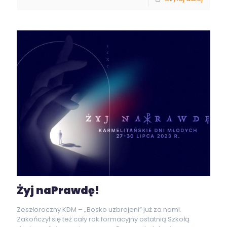
Żyj naPrawdę!
Zeszłoroczny KDM – „Bosko uzbrojeni” już za nami.
Zakończył się też cały rok formacyjny ostatnią Szkołą