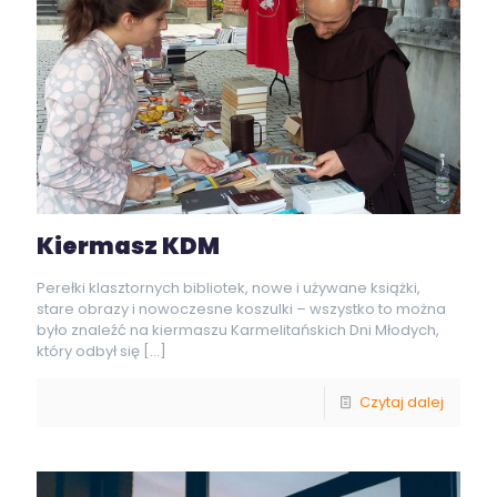
Kiermasz KDM
Perełki klasztornych bibliotek, nowe i używane książki,
stare obrazy i nowoczesne koszulki – wszystko to można
było znaleźć na kiermaszu Karmelitańskich Dni Młodych,
który odbył się
[…]
Czytaj dalej