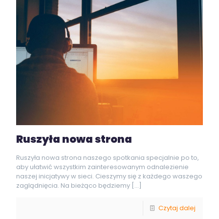
Ruszyła nowa strona
Ruszyła nowa strona naszego spotkania specjalnie po to,
aby ułatwić wszystkim zainteresowanym odnalezienie
naszej inicjatywy w sieci. Cieszymy się z każdego waszego
zaglądnięcia. Na bieżąco będziemy
[…]
Czytaj dalej