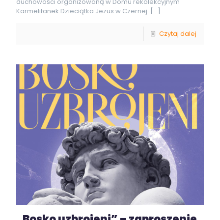
duchowości organizowaną w Domu rekolekcyjnym
Karmelitanek Dzieciątka Jezus w Czernej.
[…]
Czytaj dalej
„Bosko uzbrojeni” – zaproszenie