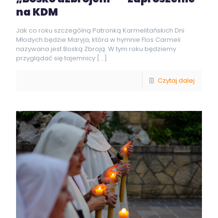
na KDM
Jak co roku szczególną Patronką Karmelitańskich Dni
Młodych będzie Maryja, która w hymnie Flos Carmeli
nazywana jest Boską Zbroją. W tym roku będziemy
przyglądać się tajemnicy
[…]
Czytaj dalej